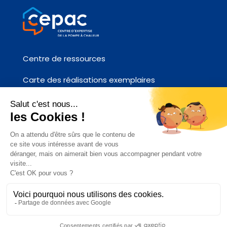
Centre de ressources
Carte des réalisations exemplaires
Fiches références chantier
Contactez-nous
ACCÉDEZ AU SITE AFPAC.ORG
CEPAC 2026 –
Plan du site
–
Mentions
légales et politique de confidentialité