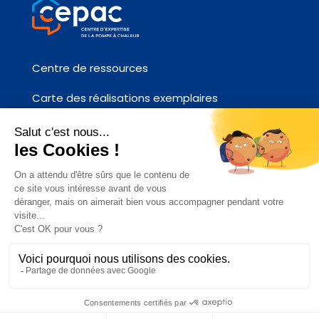
Centre de ressources
Carte des réalisations exemplaires
Fiches références chantier
Contactez-nous
ACCÉDEZ AU SITE AFPAC.ORG
CEPAC 2026 –
Plan du site
–
Mentions
légales et politique de confidentialité
des données