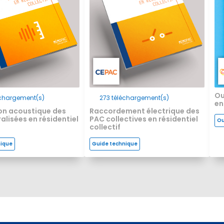
Ou
chargement(s)
273
téléchargement(s)
en
on acoustique des
Raccordement électrique des
alisées en résidentiel
PAC collectives en résidentiel
Ou
collectif
nique
Guide technique