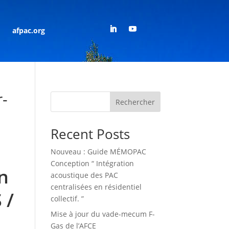
afpac.org
r-
Rechercher
Recent Posts
Nouveau : Guide MÉMOPAC
Conception “ Intégration
n
acoustique des PAC
centralisées en résidentiel
 /
collectif. ”
Mise à jour du vade-mecum F-
Gas de l’AFCE