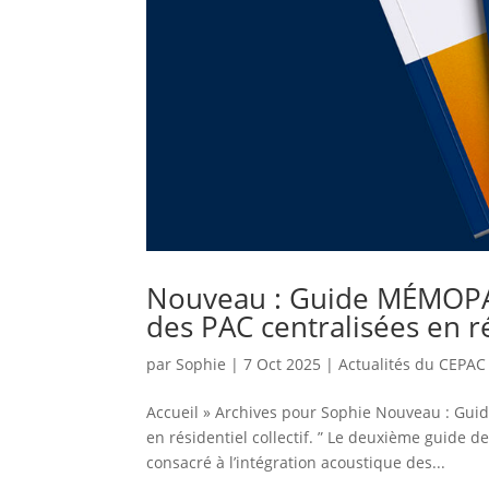
Nouveau : Guide MÉMOPAC
des PAC centralisées en rés
par
Sophie
|
7 Oct 2025
|
Actualités du CEPAC
Accueil » Archives pour Sophie Nouveau : Gui
en résidentiel collectif. ” Le deuxième guide
consacré à l’intégration acoustique des...