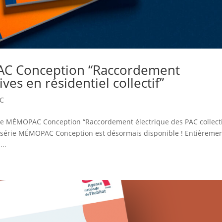
C Conception “Raccordement
ves en résidentiel collectif”
AC
ide MÉMOPAC Conception “Raccordement électrique des PAC collect
 la série MÉMOPAC Conception est désormais disponible ! Entièreme
..