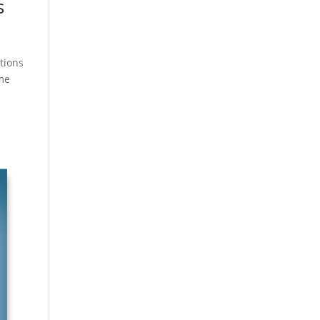
s
tions
sme