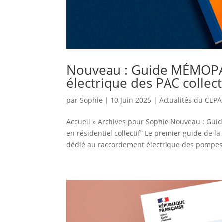
Nouveau : Guide MÉMOPA
électrique des PAC collecti
par
Sophie
|
10 Juin 2025
|
Actualités du CEP
Accueil » Archives pour Sophie Nouveau : Gu
en résidentiel collectif” Le premier guide de
dédié au raccordement électrique des pompes.