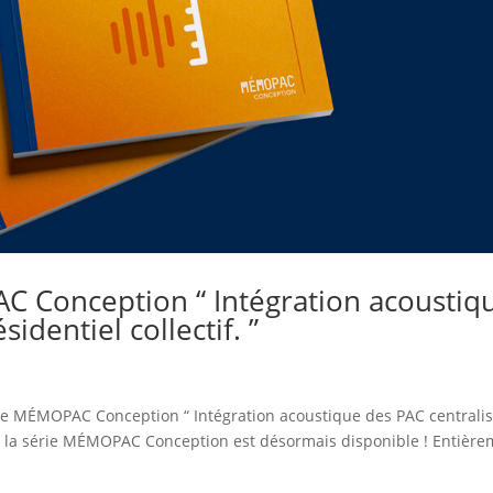
 Conception “ Intégration acoustiq
identiel collectif. ”
de MÉMOPAC Conception “ Intégration acoustique des PAC centrali
 de la série MÉMOPAC Conception est désormais disponible ! Entièr