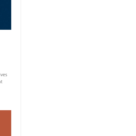
ives
nt