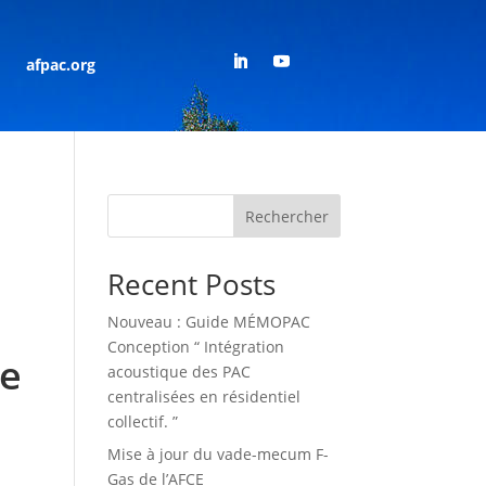
afpac.org
Rechercher
Recent Posts
Nouveau : Guide MÉMOPAC
Conception “ Intégration
ie
acoustique des PAC
centralisées en résidentiel
collectif. ”
Mise à jour du vade-mecum F-
Gas de l’AFCE