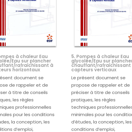
ompes à chaleur Eau
5. Pompes à chaleur Eau
olée/Eau sur plancher
glycolée/Eau sur planche
ffant/rafraîchissant à
chauffant/rafraîchissant
eurs horizontaux
capteurs verticaux
résent document se
Le présent document se
ose de rappeler et de
propose de rappeler et de
ser à titre de conseils
préciser à titre de conseils
iques, les règles
pratiques, les règles
niques professionnelles
techniques professionnelle
males pour les conditions
minimales pour les conditi
udes, la conception, les
d’études, la conception, les
itions d’emploi,
conditions d’emploi,