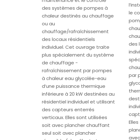
maintenance et le contrôle
l’ins
des systèmes de pompes à
le c
chaleur destinés au chauffage
pomp
ou au
chau
chauffage/rafraîchissement
chau
des locaux résidentiels
des 
individuel. Cet ouvrage traite
indiv
plus spécialement du système
spéc
de chauffage -
chau
rafraîchissement par pompes
par 
à chaleur eau glycolée-eau
glyc
d’une puissance thermique
ther
inférieure à 20 kW destinées au
dest
résidentiel individuel et utilisant
indiv
des capteurs enterrés
capt
verticaux. Elles sont utilisées
Elles
soit avec plancher chauffant
plan
seul soit avec plancher
avec