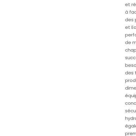
et ré
à fa
des 
et E
perf
de m
chap
succ
beso
des 
prod
dime
équi
conc
sécu
hydr
égal
prem