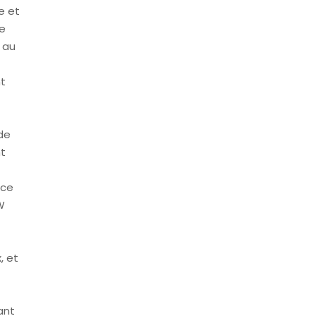
e et
de
 au
nt
de
nt
nce
W
, et
ant