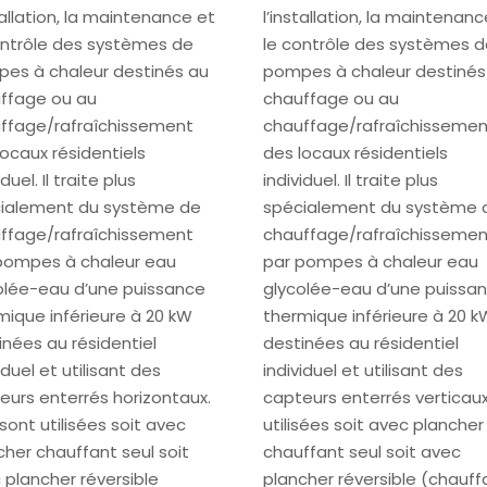
tallation, la maintenance et
l’installation, la maintenanc
ontrôle des systèmes de
le contrôle des systèmes 
es à chaleur destinés au
pompes à chaleur destinés
ffage ou au
chauffage ou au
ffage/rafraîchissement
chauffage/rafraîchisseme
locaux résidentiels
des locaux résidentiels
iduel. Il traite plus
individuel. Il traite plus
ialement du système de
spécialement du système 
ffage/rafraîchissement
chauffage/rafraîchisseme
pompes à chaleur eau
par pompes à chaleur eau
olée-eau d’une puissance
glycolée-eau d’une puissa
mique inférieure à 20 kW
thermique inférieure à 20 k
inées au résidentiel
destinées au résidentiel
iduel et utilisant des
individuel et utilisant des
eurs enterrés horizontaux.
capteurs enterrés verticaux
 sont utilisées soit avec
utilisées soit avec plancher
cher chauffant seul soit
chauffant seul soit avec
 plancher réversible
plancher réversible (chauff