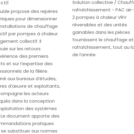
Solution collective / Chauf
ectif
rafraîchissement - PAC air-
uide propose des repères
2 pompes à chaleur VRV
niques pour dimensionner
réversibles et des unités
installations de chauffage
gainables dans les pièces
ectif par pompes à chaleur
fournissent le chauffage et
gement collectif. Il
rafraîchissement, tout au l
puie sur les retours
de l’année
périence des premiers
ts et sur l’expertise des
ssionnels de la filière.
iné aux bureaux d’études,
res d’œuvre et exploitants,
ccompagne les acteurs
iqués dans la conception
’exploitation des systèmes
 Le document apporte des
mmandations pratiques
 se substituer aux normes