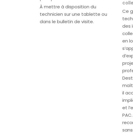
coll
À mettre à disposition du
Ce g
technicien sur une tablette ou
tech
dans le bulletin de visite.
des 
coll
en lo
s’ap
d’ex
proje
profe
Dest
maît
il a
impl
et l
PAC.
reco
sans