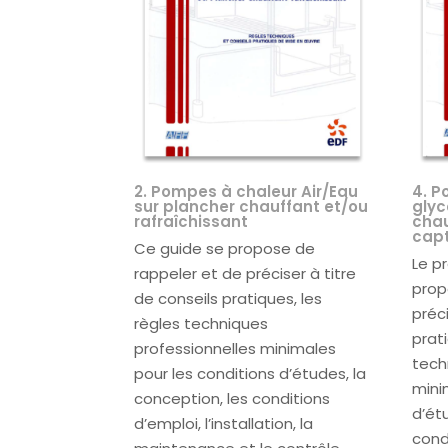
2. Pompes à chaleur Air/Eau
4. P
sur plancher chauffant et/ou
glyc
rafraîchissant
chau
capt
Ce guide se propose de
Le p
rappeler et de préciser à titre
prop
de conseils pratiques, les
préci
règles techniques
prat
professionnelles minimales
tech
pour les conditions d’études, la
mini
conception, les conditions
d’ét
d’emploi, l’installation, la
cond