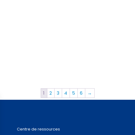
1
2
3
4
5
6
→
Centre de ressources