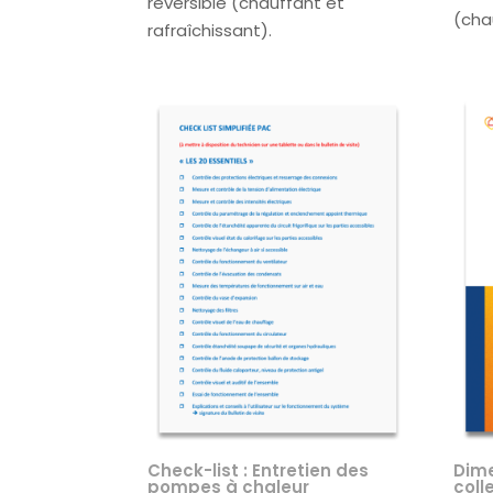
réversible (chauffant et
(cha
rafraîchissant).
Check-list : Entretien des
Dim
pompes à chaleur
coll