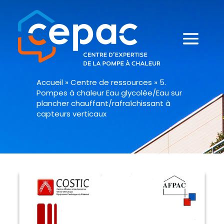
Accueil
»
Centre de ressources
»
5.
Pompes à chaleur Eau glycolée/Eau sur
plancher chauffant/rafraîchissant à
capteurs verticaux