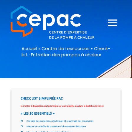
Accueil
»
Centre de ressources
»
Check-
list : Entretien des pompes à chaleur