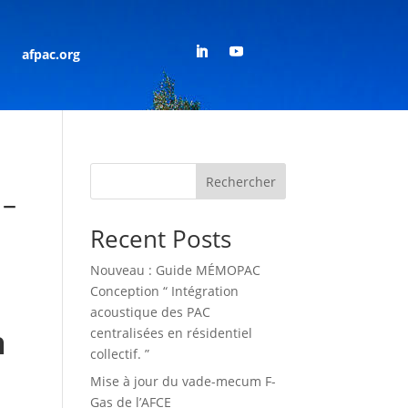
afpac.org
Rechercher
 –
Recent Posts
Nouveau : Guide MÉMOPAC
Conception “ Intégration
acoustique des PAC
n
centralisées en résidentiel
collectif. ”
Mise à jour du vade-mecum F-
Gas de l’AFCE