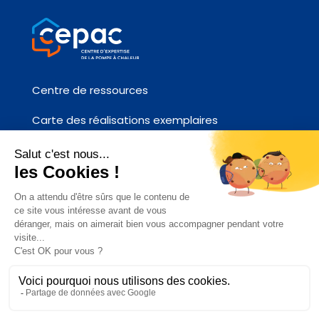
Centre de ressources
Carte des réalisations exemplaires
Fiches références chantier
Contactez-nous
ACCÉDEZ AU SITE AFPAC.ORG
CEPAC 2026 –
Plan du site
–
Mentions