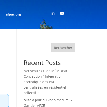
afpac.org
Rechercher
Recent Posts
Nouveau : Guide MÉMOPAC
Conception “ Intégration
acoustique des PAC
centralisées en résidentiel
collectif. ”
Mise à jour du vade-mecum F-
Gas de l’AFCE