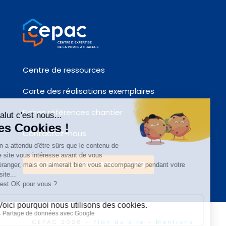
Centre de ressources
Carte des réalisations exemplaires
Fiches références chantier
Contactez-nous
ACCÉDEZ AU SITE AFPAC.ORG
CEPAC 2026 –
Plan du site
–
Mentions