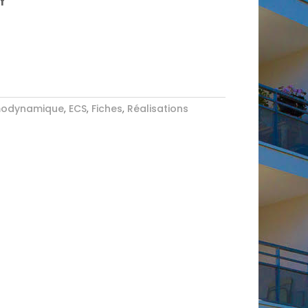
f
modynamique
,
ECS
,
Fiches
,
Réalisations