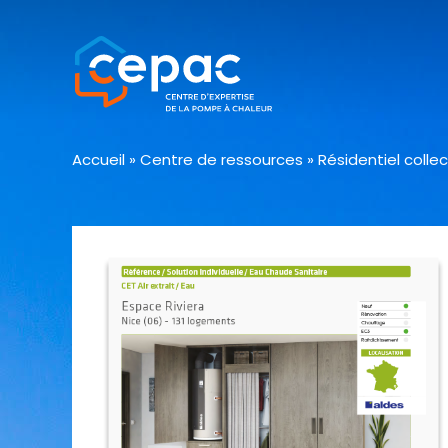
Accueil
»
Centre de ressources
»
Résidentiel collec