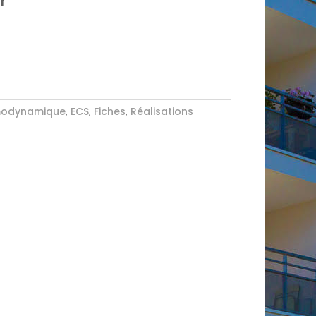
f
modynamique
,
ECS
,
Fiches
,
Réalisations