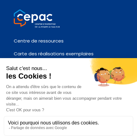
Centre de ressources
Carte des réalisations exemplaires
Fiches références chantier
Contactez-nous
ACCÉDEZ AU SITE AFPAC.ORG
CEPAC 2026 –
Plan du site
–
Mentions